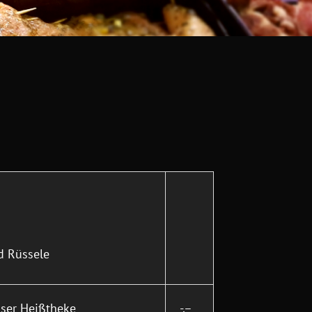
d Rüssele
nser Heißtheke
-,–