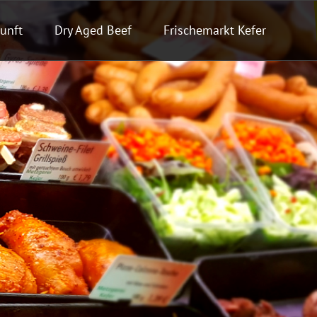
unft
Dry Aged Beef
Frischemarkt Kefer